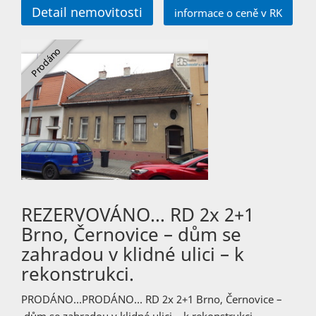
Detail nemovitosti
informace o ceně v RK
REZERVOVÁNO… RD 2x 2+1
Brno, Černovice – dům se
zahradou v klidné ulici – k
rekonstrukci.
PRODÁNO…PRODÁNO… RD 2x 2+1 Brno, Černovice –