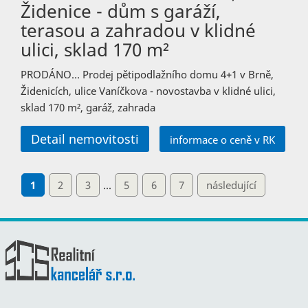
Židenice - dům s garáží,
terasou a zahradou v klidné
ulici, sklad 170 m²
PRODÁNO… Prodej pětipodlažního domu 4+1 v Brně,
Židenicích, ulice Vaníčkova - novostavba v klidné ulici,
sklad 170 m², garáž, zahrada
Detail nemovitosti
informace o ceně v RK
1
2
3
...
5
6
7
následující