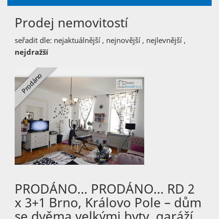
Prodej nemovitostí
seřadit dle:
nejaktuálnější
,
nejnovější
,
nejlevnější
,
nejdražší
PRODÁNO… PRODÁNO… RD 2
x 3+1 Brno, Královo Pole – dům
se dvěma velkými byty, garáží