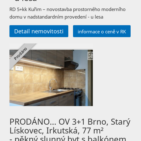
RD 5+kk Kuřim – novostavba prostorného moderního
domu v nadstandardním provedení - u lesa
Detail nemovitosti
informace o ceně v RK
PRODÁNO… OV 3+1 Brno, Starý
Lískovec, Irkutská, 77 m²
- pěkný slunný byt s balkónem