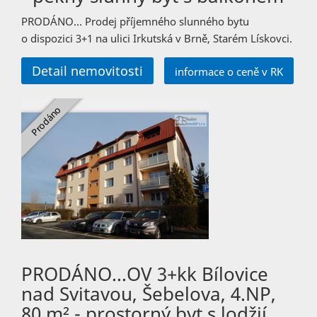
PRODÁNO… Prodej příjemného slunného bytu
o dispozici 3+1 na ulici Irkutská v Brně, Starém Lískovci.
Detail nemovitosti
informace o ceně v RK
PRODÁNO…OV 3+kk Bílovice
nad Svitavou, Šebelova, 4.NP,
80 m² - prostorný byt s lodžií