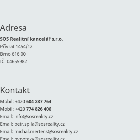
Adresa
SOS Realitní kancelář s.r.o.
Přívrat 1454/12
Brno 616 00
IČ: 04655982
Kontakt
Mobil: +420
604 287 764
Mobil: +420
774 826 406
Email:
info@
sosreality.cz
Email:
petr.spila@
sosreality.cz
Email:
michal.mertens@
sosreality.cz
Email:
hypoteky@
sosreality.cz