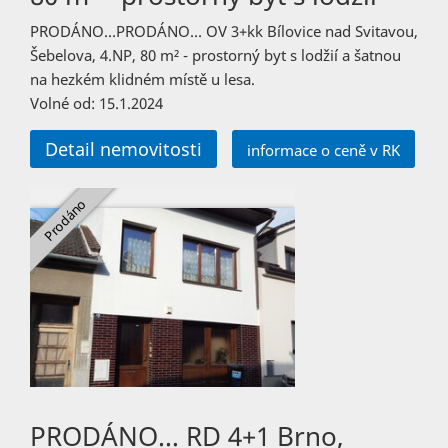
PRODÁNO…PRODÁNO… OV 3+kk Bílovice nad Svitavou,
Šebelova, 4.NP, 80 m² - prostorný byt s lodžií a šatnou
na hezkém klidném místě u lesa.
Volné od: 15.1.2024
Detail nemovitosti
informace o ceně v RK
PRODÁNO… RD 4+1 Brno,