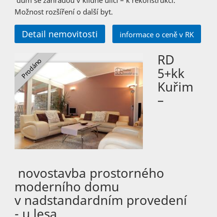
dům se zahradou v klidné ulici – k rekonstrukci.
Možnost rozšíření o další byt.
Detail nemovitosti
informace o ceně v RK
RD
5+kk
Kuřim
–
novostavba prostorného
moderního domu
v nadstandardním provedení
- u lesa