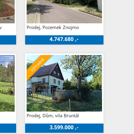
v
Prodej, Pozemek
Znojmo
4.747.680 ,-
Prodej, Dům, vila
Bruntál
3.599.000 ,-