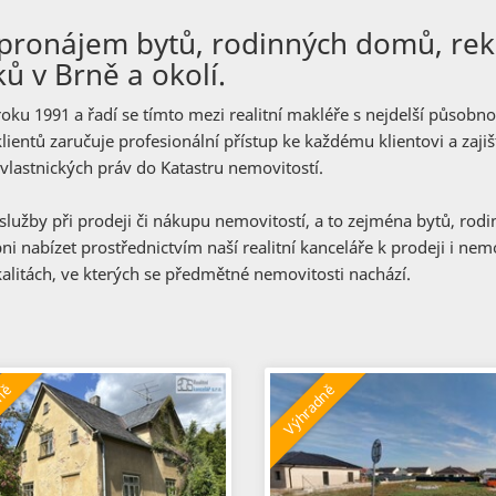
 i pronájem bytů, rodinných domů, rek
 v Brně a okolí.
 roku 1991 a řadí se tímto mezi realitní makléře s nejdelší působno
ientů zaručuje profesionální přístup ke každému klientovi a zaji
 vlastnických práv do
Katastru nemovitostí
.
služby
při prodeji či nákupu nemovitostí, a to zejména bytů, ro
 nabízet prostřednictvím naší realitní kanceláře k prodeji i nemo
kalitách, ve kterých se předmětné nemovitosti nachází.