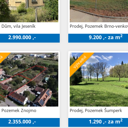
, Dům, vila
Jeseník
Prodej, Pozemek
Brno-venko
2
2.990.000 ,-
9.200 ,- za m
, Pozemek
Znojmo
Prodej, Pozemek
Šumperk
2
2.355.000 ,-
1.290 ,- za m