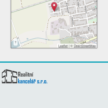
?
Leaflet
|
©
OpenStreetMap