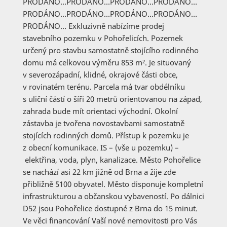
PRODÁNO…PRODÁNO…PRODÁNO…PRODÁNO…
PRODÁNO…PRODÁNO…PRODÁNO…PRODÁNO…
PRODÁNO… Exkluzivně nabízíme prodej
stavebního pozemku v Pohořelicích. Pozemek
určený pro stavbu samostatně stojícího rodinného
domu má celkovou výměru 853 m². Je situovaný
v severozápadní, klidné, okrajové části obce,
v rovinatém terénu. Parcela má tvar obdélníku
s uliční částí o šíři 20 metrů orientovanou na západ,
zahrada bude mít orientaci východní. Okolní
zástavba je tvořena novostavbami samostatně
stojících rodinných domů. Přístup k pozemku je
z obecní komunikace. IS – (vše u pozemku) –
elektřina, voda, plyn, kanalizace. Město Pohořelice
se nachází asi 22 km jižně od Brna a žije zde
přibližně 5100 obyvatel. Město disponuje kompletní
infrastrukturou a občanskou vybaveností. Po dálnici
D52 jsou Pohořelice dostupné z Brna do 15 minut.
Ve věci financování Vaší nové nemovitosti pro Vás