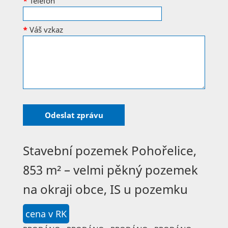
*
Telefon
*
Váš vzkaz
Stavební pozemek Pohořelice,
853 m² – velmi pěkný pozemek
na okraji obce, IS u pozemku
cena v RK