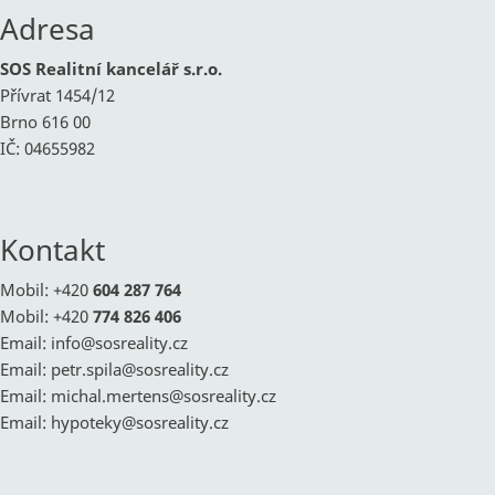
Adresa
SOS Realitní kancelář s.r.o.
Přívrat 1454/12
Brno 616 00
IČ: 04655982
Kontakt
Mobil: +420
604 287 764
Mobil: +420
774 826 406
Email:
info@
sosreality.cz
Email:
petr.spila@
sosreality.cz
Email:
michal.mertens@
sosreality.cz
Email:
hypoteky@
sosreality.cz