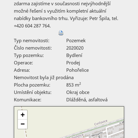
zdarma zajistíme v současnosti nejvýhodnější
možné řešení s využitím kompletní aktuální
nabídky bankovního trhu. Vyřizuje: Petr Špila, tel.
+420 604 287 764.
Typ nemovitosti:
Pozemek
Číslo nemovitosti:
2020020
Typ pozemku:
Bydlení
Operace:
Prodej
Adresa:
Pohořelice
Nemovitost byla již prodána
2
Plocha pozemku:
853 m
Umístění objektu:
Okraj obce
Komunikace:
Dlážděná
,
asfaltová
+
−