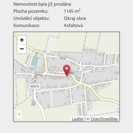
Nemovitost byla již prodána
2
Plocha pozemku:
1145 m
Umístění objektu:
Okraj obce
Komunikace:
Asfaltová
+
−
?
Leaflet
|
©
OpenStreetMap