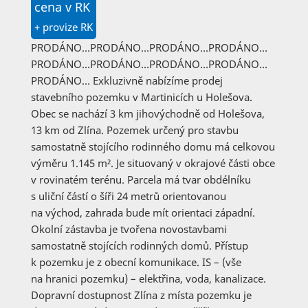
cena v RK
+ provize RK
PRODÁNO…PRODÁNO…PRODÁNO…PRODÁNO…
PRODÁNO…PRODÁNO…PRODÁNO…PRODÁNO…
PRODÁNO… Exkluzivně nabízíme prodej
stavebního pozemku v Martinicích u Holešova.
Obec se nachází 3 km jihovýchodně od Holešova,
13 km od Zlína. Pozemek určený pro stavbu
samostatně stojícího rodinného domu má celkovou
výměru 1.145 m². Je situovaný v okrajové části obce
v rovinatém terénu. Parcela má tvar obdélníku
s uliční částí o šíři 24 metrů orientovanou
na východ, zahrada bude mít orientaci západní.
Okolní zástavba je tvořena novostavbami
samostatně stojících rodinných domů. Přístup
k pozemku je z obecní komunikace. IS – (vše
na hranici pozemku) – elektřina, voda, kanalizace.
Dopravní dostupnost Zlína z místa pozemku je