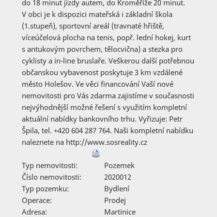
do 18 minut jízdy autem, do Kroměříže 20 minut.
V obci je k dispozici mateřská i základní škola
(1.stupeň), sportovní areál (travnaté hřiště,
víceúčelová plocha na tenis, popř. lední hokej, kurt
s antukovým povrchem, tělocvična) a stezka pro
cyklisty a in-line bruslaře. Veškerou další potřebnou
občanskou vybavenost poskytuje 3 km vzdálené
město Holešov. Ve věci financování Vaší nové
nemovitosti pro Vás zdarma zajistíme v současnosti
nejvýhodnější možné řešení s využitím kompletní
aktuální nabídky bankovního trhu. Vyřizuje: Petr
Špila, tel. +420 604 287 764. Naši kompletní nabídku
naleznete na http://www.sosreality.cz
Typ nemovitosti:
Pozemek
Číslo nemovitosti:
2020012
Typ pozemku:
Bydlení
Operace:
Prodej
Adresa:
Martinice