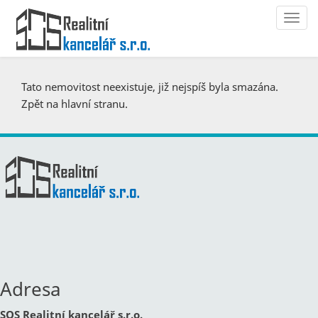
Navi
Tato nemovitost neexistuje, již nejspíš byla smazána.
Zpět na hlavní stranu
.
Adresa
SOS Realitní kancelář s.r.o.