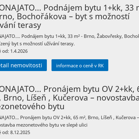
ONAJATO… Podnájem bytu 1+kk, 33 
Brno, Bochořákova – byt s možností
vání terasy
AJATO…. Podnájem bytu 1+kk, 33 m² - Brno, Žabovřesky, Bocho
ízený byt s možností užívání terasy.
 od: 1.4.2026
tail nemovitosti
informace o ceně v RK
ONAJATO… Pronájem bytu OV 2+kk, 
, Brno, Líšeň , Kučerova – novostavb
zonetového bytu
AJATO… Pronájem bytu OV 2+kk, 65 m², Brno, Líšeň , Kučerova 
stavba mezonetového bytu ve slepé ulici
 od: 8.12.2025