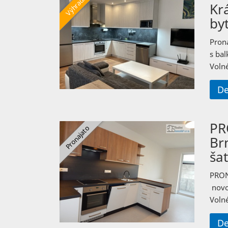
Kr
by
Proná
s ba
Volné
De
PR
Brn
ša
PRON
novos
Volné
De