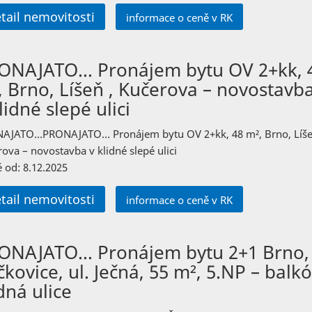
tail nemovitosti
informace o ceně v RK
ONAJATO… Pronájem bytu OV 2+kk, 
, Brno, Líšeň , Kučerova – novostavb
lidné slepé ulici
AJATO…PRONAJATO… Pronájem bytu OV 2+kk, 48 m², Brno, Líše
ova – novostavba v klidné slepé ulici
 od: 8.12.2025
tail nemovitosti
informace o ceně v RK
ONAJATO… Pronájem bytu 2+1 Brno,
kovice, ul. Ječná, 55 m², 5.NP – balkó
dná ulice