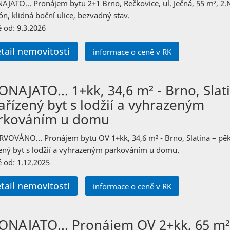
AJATO… Pronájem bytu 2+1 Brno, Řečkovice, ul. Ječná, 55 m², 2.
n, klidná boční ulice, bezvadný stav.
 od: 9.3.2026
tail nemovitosti
informace o ceně v RK
ONAJATO… 1+kk, 34,6 m² - Brno, Slat
zařízený byt s lodžií a vyhrazeným
rkováním u domu
RVOVÁNO… Pronájem bytu OV 1+kk, 34,6 m² - Brno, Slatina – pě
zený byt s lodžií a vyhrazeným parkováním u domu.
 od: 1.12.2025
tail nemovitosti
informace o ceně v RK
ONAJATO… Pronájem OV 2+kk, 65 m²