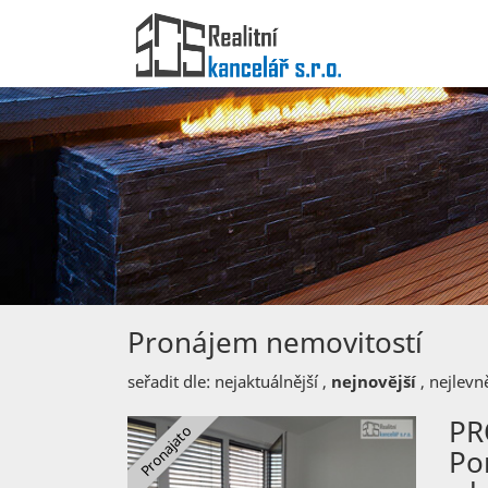
Pronájem nemovitostí
seřadit dle:
nejaktuálnější
,
nejnovější
,
nejlevně
PR
Po