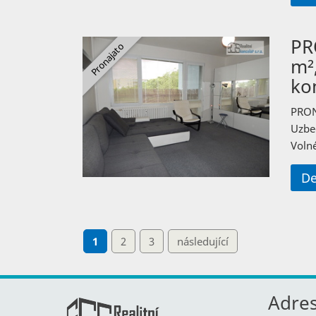
PR
m²
ko
PRON
Uzbe
Volné
De
1
2
3
následující
Adre