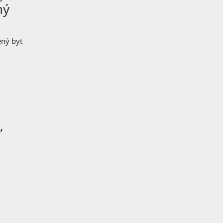
ný
ený byt
,
–