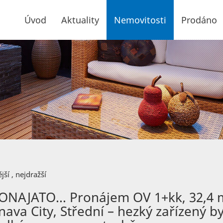
Úvod
Aktuality
Nemovitosti
Prodáno
jší
,
nejdražší
ONAJATO… Pronájem OV 1+kk, 32,4 
nava City, Střední – hezký zařízený by