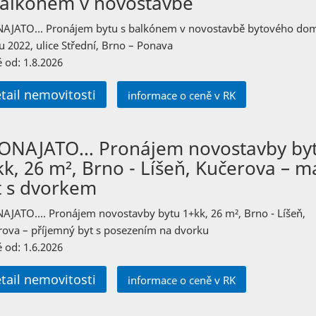
balkónem v novostavbě
AJATO… Pronájem bytu s balkónem v novostavbě bytového do
u 2022, ulice Střední, Brno – Ponava
 od: 1.8.2026
tail nemovitosti
informace o ceně v RK
ONAJATO… Pronájem novostavby by
kk, 26 m², Brno - Líšeň, Kučerova – m
t s dvorkem
AJATO…. Pronájem novostavby bytu 1+kk, 26 m², Brno - Líšeň,
rova – příjemný byt s posezením na dvorku
 od: 1.6.2026
tail nemovitosti
informace o ceně v RK