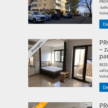
PRON
balkó
Volné
De
PR
– 
pa
REZE
zaří
Volné
De
PR