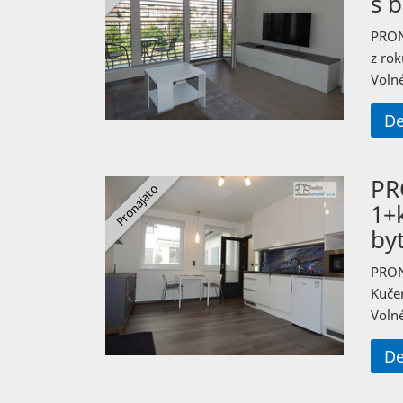
s 
PRON
z rok
Volné
De
PR
1+
by
PRON
Kuče
Volné
De