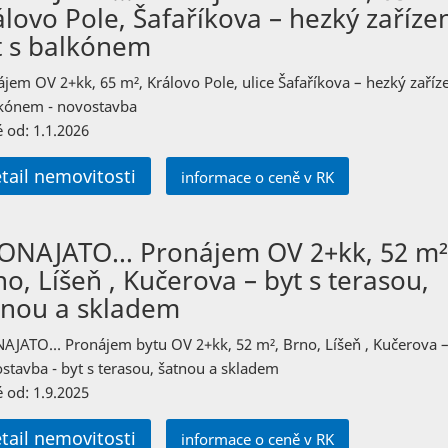
álovo Pole, Šafaříkova – hezký zaříze
t s balkónem
jem OV 2+kk, 65 m², Královo Pole, ulice Šafaříkova – hezký zaříz
lkónem - novostavba
 od: 1.1.2026
tail nemovitosti
informace o ceně v RK
ONAJATO… Pronájem OV 2+kk, 52 m²
o, Líšeň , Kučerova – byt s terasou,
tnou a skladem
AJATO… Pronájem bytu OV 2+kk, 52 m², Brno, Líšeň , Kučerova 
tavba - byt s terasou, šatnou a skladem
 od: 1.9.2025
tail nemovitosti
informace o ceně v RK