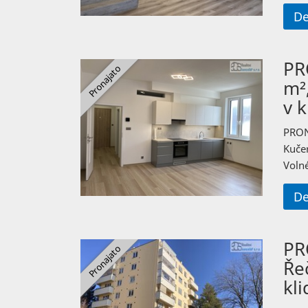
De
PR
m²
v k
PRON
Kučer
Volné
De
PR
Řeč
kli