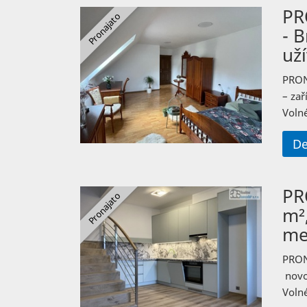
PR
- 
uží
PRON
– zař
Volné
De
PR
m²
me
PRON
novo
Volné