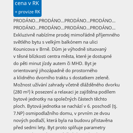
cena v RK
+ provize RK
PRODÁNO…PRODÁNO…PRODÁNO…PRODÁNO…
PRODÁNO…PRODÁNO…PRODÁNO…PRODÁNO…
Exkluzivně nabízíme prodej mimořádně příjemného
světlého bytu s velkým balkónem na ulici
Kounicova v Brně. Dům je výhodně situovaný
v těsné blízkosti centra města, které je dostupné
do pěti minut jízdy autem či MHD. Byt je
orientovaný jihozápadně do prostorného
a klidného dvorního traktu s dostatkem zeleně.
Možnost užívání zahrady včetně dlážděného dvorku
(280 m²) k posezení a relaxaci je zajištěna podílem
bytové jednotky na společných částech těchto
ploch. Bytová jednotka se nachází v 6. poschodí (tj.
7.NP) osmipodlažního domu, v prvním ze dvou
nových podlaží, která byla na budovu přistavěna
před sedmi lety. Byt proto splňuje parametry