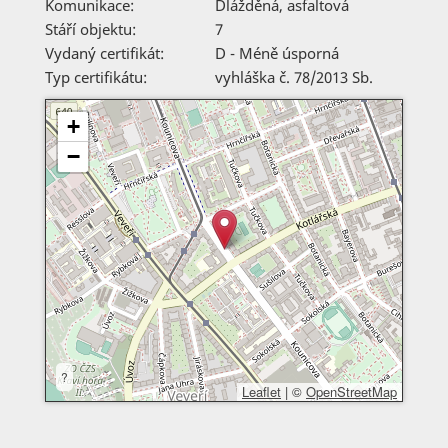
Komunikace:
Dlážděná
,
asfaltová
Stáří objektu:
7
Vydaný certifikát:
D - Méně úsporná
Typ certifikátu:
vyhláška č. 78/2013 Sb.
+
−
?
Leaflet
|
©
OpenStreetMap