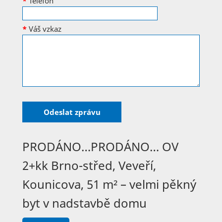
*
Telefon
*
Váš vzkaz
PRODÁNO…PRODÁNO… OV
2+kk Brno-střed, Veveří,
Kounicova, 51 m² – velmi pěkný
byt v nadstavbě domu