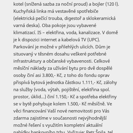
kotel (snížená sazba za noční proud) a bojler (120 l).
Kuchyňská linka má vestavěné spotřebiče
(elektrická pečící trouba, digestoř a sklokeramická
varná deska). Oba pokoje jsou vybavené
klimatizací. IS – elektřina, voda, kanalizace. V domě
je k dispozici internet a kabelová TV (UPC).
Parkování je možné v přilehlých ulicích. Dům je
situovaný v těsném dosahu veškeré potřebné
infrastruktury a občanské vybavenosti. Celkové
měsíční náklady za užívání bytu pro dvě dospělé
osoby činí asi 3.800,- Kč, z toho do fondu oprav
přispívá bytová jednotka částkou 1.111,- Kč, zálohy
na služby (voda, výtah, pojištění, elektřina spol.
prostor, úklid…) činí 1.150,- Kč a spotřeba elektřiny
se v bytě pohybuje kolem 1.500,- Kč měsíčně. Ve
věci financování Vaší nové nemovitosti pro Vás
zdarma zajistíme v současnosti nejvýhodnější
možné řešení s využitím kompletní aktuální
nabídky bankovního trhu. Vyřizuje: Petr Špila, tel.