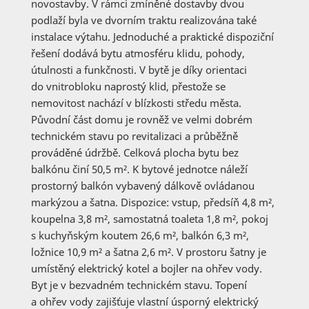
novostavby. V rámci zmíněné dostavby dvou
podlaží byla ve dvorním traktu realizována také
instalace výtahu. Jednoduché a praktické dispoziční
řešení dodává bytu atmosféru klidu, pohody,
útulnosti a funkčnosti. V bytě je díky orientaci
do vnitrobloku naprostý klid, přestože se
nemovitost nachází v blízkosti středu města.
Původní část domu je rovněž ve velmi dobrém
technickém stavu po revitalizaci a průběžně
prováděné údržbě. Celková plocha bytu bez
balkónu činí 50,5 m². K bytové jednotce náleží
prostorný balkón vybavený dálkově ovládanou
markýzou a šatna. Dispozice: vstup, předsíň 4,8 m²,
koupelna 3,8 m², samostatná toaleta 1,8 m², pokoj
s kuchyňským koutem 26,6 m², balkón 6,3 m²,
ložnice 10,9 m² a šatna 2,6 m². V prostoru šatny je
umístěný elektrický kotel a bojler na ohřev vody.
Byt je v bezvadném technickém stavu. Topení
a ohřev vody zajišťuje vlastní úsporný elektrický