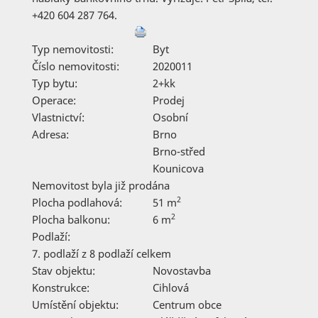
+420 604 287 764.
Typ nemovitosti:
Byt
Číslo nemovitosti:
2020011
Typ bytu:
2+kk
Operace:
Prodej
Vlastnictví:
Osobní
Adresa:
Brno
Brno-střed
Kounicova
Nemovitost byla již prodána
2
Plocha podlahová:
51 m
2
Plocha balkonu:
6 m
Podlaží:
7. podlaží z 8 podlaží celkem
Stav objektu:
Novostavba
Konstrukce:
Cihlová
Umístění objektu:
Centrum obce