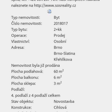
naleznete na http://www.sosreality.cz
Typ nemovitosti:
Byt
Číslo nemovitosti:
2018017
Typ bytu:
2+kk
Operace:
Prodej
Vlastnictví:
Osobní
Adresa:
Brno
Brno-Slatina
Křehlíkova
Nemovitost byla již prodána
2
Plocha podlahová:
60 m
2
Plocha balkonu:
6 m
2
Plocha sklepa:
3 m
Podlaží:
4. podlaží z 4 podlaží celkem
Stav objektu:
Novostavba
Konstrukce:
Cihlová