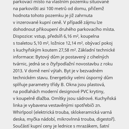
parkovací místo na vlastním pozemku situované
na parkovišti asi 100 metrů od domu, přičemž
hodnota tohoto pozemku je již zahrnuta
v inzerované kupní ceně. V případě zájmu lze
dohodnout přikoupení druhého parkovacího místa.
Dispozice: vstup, předsíň 6,16 m², koupelna
s toaletou 5,10 m², ložnice 12,14 m², obývací pokoj
s kuchyňským koutem 27,58 m². Základní technické
informace: Bytový dům je postavený z cihelných
tvárnic, jedná se o čtyřpodlažní novostavbu z roku
2013. V domě není výtah. Byt je v bezvadném
technickém stavu. Energeticky velmi úsporný dům
splňuje parametry třídy B. Okna jsou plastová,
na podlahách moderní designové PVC krytiny,
v koupelně dlažba. Omítky jsou sádrové. Kuchyňská
linka je vybavena vestavěnými spotřebiči zn.
Whirlpool (elektrická trouba, sklokeramická varná
deska, myčka nádobí, mikrovlnná trouba, digestoř).
Součástí kupní ceny je lednice s mrazákem, šatní