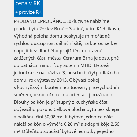
cena v RK
+ provize RK
PRODÁNO…PRODÁNO…Exkluzivně nabízíme
prodej bytu 2+kk v Brně – Slatině, ulice Křehlíkova.
Výhodná poloha domu poskytuje mimořádně
rychlou dostupnost dálniční sítě, na kterou se lze
napojit bez dlouhého projíždění dopravně
zatížených částí města. Centrum Brna je dostupné
do patnácti minut jízdy autem i MHD. Bytová
jednotka se nachází ve 3. poschodí čtyřpodlažního
domu, rok výstavby 2013. Obývací pokoj
s kuchyňským koutem je situovaný jihovýchodním
směrem, okno ložnice má orientaci jihozápadní.
Dlouhý balkón je přístupný z kuchyňské části
obývacího pokoje. Celková plocha bytu bez sklepa
a balkónu činí 50,98 m². K bytové jednotce dále
náleží balkón o výměře 6,26 m² a sklepní kóje 2,56
m². Důležitou součástí bytové jednotky je jedno