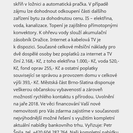
skříň v ložnici a automatická pračka. V případě
zájmu lze dohodnout odkoupení části dalšího
zařízení bytu za dohodnutou cenu. IS – elektřina,
voda, kanalizace. Topení je zajištěno přímotopnými
konvektory. K ohřevu vody slouží akumulační
zásobník Dražice. Internet a kabelová TV je
k dispozici. Současné celkové měsíční náklady pro
dvě dospělé osoby bez poplatků za internet a TV
činí 2.168,- Kč, z toho elektřina 1.000,- Kč, voda 520,-
Kč, fond oprav 255,- Kč a ostatní poplatky
související se správou a provozem domu v celkové
výši 393,- Kč. Městská část Brno-Slatina disponuje
veškerou občanskou vybaveností a zároveň
možností rychlého kontaktu s přírodou. Uvolnění
na jaře 2018. Ve věci financování Vaší nové
nemovitosti pro Vás zdarma zajistíme v současnosti
nejvýhodnější možné řešení s využitím kompletní
aktuální nabídky bankovního trhu. Vyřizuje: Petr
Špila, tel. +420 604 287 764. Naši kompletní nabídku