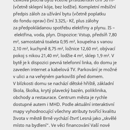
(včetně sklepní kóje, bez lodžie). Kompletní měsíční
předpis záloh za užívání bytu (včetně poplatku
do fondu oprav) činí 3.325,- Kč, plus zálohy
za předpokládanou spotřebu elektřiny a plynu. IS –
elektřina, voda, plyn. Dispozice: Vstup, předsíň 7,80
m², samostatná toaleta 0,95 m², koupelna s vanou
2,10 m², kuchyně 8,75 m², ložnice 12,60 m², obývací
pokoj s nikou 21,40 m², lodžie 4 m², sklep 1,9 m². V
bytě je k dispozici pevná telefonní linka, do domu je
zaveden internet a kabelová TV. Parkování je možné
v ulici a na veřejném parkovišti před domem.
V blízkosti domu se nachází dětské hřiště, základní
škola, školka, krytý plavecký bazén, poliklinika,
obchody a restaurace. Centrum města je rychle
dostupné autem i MHD. Podle aktuální interaktivní
mapy vyhodnocující všechny atributy tvořící kvalitu
života v městě Brně vychází čtvrť Lesná jako „skvělé
místo na bydlení“. Ve věci financování Vaší nové