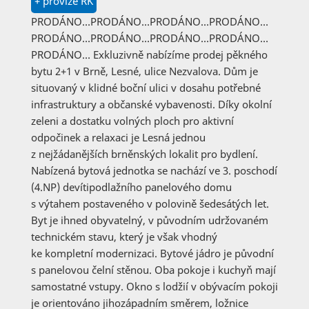
+ provize RK
PRODÁNO…PRODÁNO…PRODÁNO…PRODÁNO…
PRODÁNO…PRODÁNO…PRODÁNO…PRODÁNO…
PRODÁNO… Exkluzivně nabízíme prodej pěkného
bytu 2+1 v Brně, Lesné, ulice Nezvalova. Dům je
situovaný v klidné boční ulici v dosahu potřebné
infrastruktury a občanské vybavenosti. Díky okolní
zeleni a dostatku volných ploch pro aktivní
odpočinek a relaxaci je Lesná jednou
z nejžádanějších brněnských lokalit pro bydlení.
Nabízená bytová jednotka se nachází ve 3. poschodí
(4.NP) devítipodlažního panelového domu
s výtahem postaveného v polovině šedesátých let.
Byt je ihned obyvatelný, v původním udržovaném
technickém stavu, který je však vhodný
ke kompletní modernizaci. Bytové jádro je původní
s panelovou čelní stěnou. Oba pokoje i kuchyň mají
samostatné vstupy. Okno s lodžií v obývacím pokoji
je orientováno jihozápadním směrem, ložnice