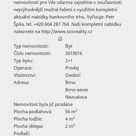
nemovitosti pro Vás zdarma zajistíme v současnosti
nejvýhodnější možné řešení s využitím kompletní
aktuální nabídky bankovního trhu. Vyřizuje: Petr
Špila, tel. +420 604 287 764. Naši kompletní nabídku
naleznete na http://www.sosreality.cz
Typ nemovitosti:
Byt
Číslo nemovitosti:
2019016
Typ bytu:
2+1
Operace:
Prodej
Vlastnictví:
Osobní
Adresa:
Brno
Brno-sever
Nezvalova
Nemovitost byla již prodána
2
Plocha podlahová:
56 m
2
Plocha lodžie:
4 m
2
Plocha sklepa:
2 m
Podlaží: