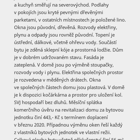
a kuchyň směřují na severovýchod. Podlahy
v pokojích jsou kryté pevnými dřevěnými
parketami, v ostatních místnostech je položené lino.
Okna jsou původní, dřevěná. Rozvody elektřiny,
plynu a odpady jsou rovněž původní. Topení je
ústřední, dálkové, včetně ohřevu vody. Součástí
bytu je zděná sklepní kóje a prostorná lodžie. Dům
je v dobrém udržovaném stavu. Fasáda je
zateplená. V domě jsou po výměně stoupačky,
rozvody vody i plynu. Elektřina společných prostor
je rozvedena v měděných drátech. Okna
ve společných částech domu jsou plastová. V domě
je k dispozici kočárkárna a prostor pro uložení kol.
SVJ hospodaří bez dluhů. Měsíční splátka
komerčního úvěru na revitalizaci domu za bytovou
jednotku činí 443,- Kč s termínem doplacení
v březnu 2020. Případnou výměnu oken řeší každý
z vlastníků bytových jednotek ve vlastní režii.
Celková plocha bytu včetně příslušenství činí 56 m²