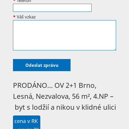
*
Telefon
*
Váš vzkaz
PRODÁNO… OV 2+1 Brno,
Lesná, Nezvalova, 56 m², 4.NP –
byt s lodžií a nikou v klidné ulici
cena v RK