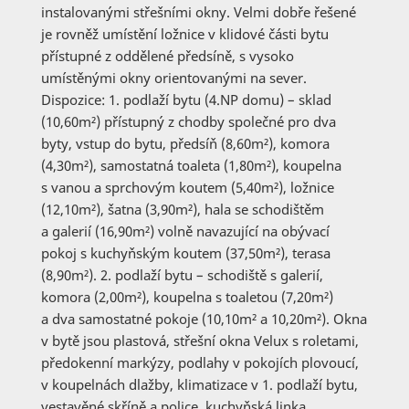
instalovanými střešními okny. Velmi dobře řešené
je rovněž umístění ložnice v klidové části bytu
přístupné z oddělené předsíně, s vysoko
umístěnými okny orientovanými na sever.
Dispozice: 1. podlaží bytu (4.NP domu) – sklad
(10,60m²) přístupný z chodby společné pro dva
byty, vstup do bytu, předsíň (8,60m²), komora
(4,30m²), samostatná toaleta (1,80m²), koupelna
s vanou a sprchovým koutem (5,40m²), ložnice
(12,10m²), šatna (3,90m²), hala se schodištěm
a galerií (16,90m²) volně navazující na obývací
pokoj s kuchyňským koutem (37,50m²), terasa
(8,90m²). 2. podlaží bytu – schodiště s galerií,
komora (2,00m²), koupelna s toaletou (7,20m²)
a dva samostatné pokoje (10,10m² a 10,20m²). Okna
v bytě jsou plastová, střešní okna Velux s roletami,
předokenní markýzy, podlahy v pokojích plovoucí,
v koupelnách dlažby, klimatizace v 1. podlaží bytu,
vestavěné skříně a police, kuchyňská linka