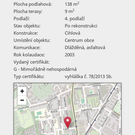
2
Plocha podlahová:
138 m
2
Plocha terasy:
9 m
Podlaží:
4. podlaží
Stav objektu:
Po rekonstrukci
Konstrukce:
Cihlová
Umístění objektu:
Centrum obce
Komunikace:
Dlážděná
,
asfaltová
Rok kolaudace:
2003
Vydaný certifikát:
G - Mimořádně nehospodárná
Typ certifikátu:
vyhláška č. 78/2013 Sb.
+
−