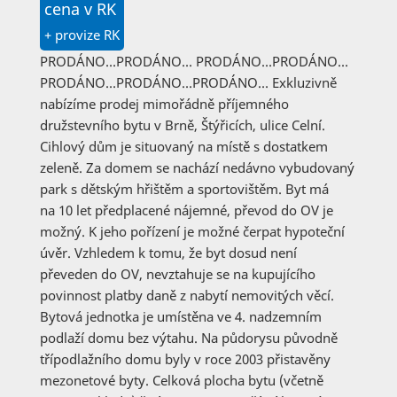
cena v RK
+ provize RK
PRODÁNO…PRODÁNO… PRODÁNO…PRODÁNO…
PRODÁNO…PRODÁNO…PRODÁNO… Exkluzivně
nabízíme prodej mimořádně příjemného
družstevního bytu v Brně, Štýřicích, ulice Celní.
Cihlový dům je situovaný na místě s dostatkem
zeleně. Za domem se nachází nedávno vybudovaný
park s dětským hřištěm a sportovištěm. Byt má
na 10 let předplacené nájemné, převod do OV je
možný. K jeho pořízení je možné čerpat hypoteční
úvěr. Vzhledem k tomu, že byt dosud není
převeden do OV, nevztahuje se na kupujícího
povinnost platby daně z nabytí nemovitých věcí.
Bytová jednotka je umístěna ve 4. nadzemním
podlaží domu bez výtahu. Na půdorysu původně
třípodlažního domu byly v roce 2003 přistavěny
mezonetové byty. Celková plocha bytu (včetně