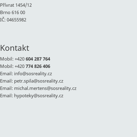
Přívrat 1454/12
Brno 616 00
IČ: 04655982
Kontakt
Mobil: +420
604 287 764
Mobil: +420
774 826 406
Email:
info@
sosreality.cz
Email:
petr.spila@
sosreality.cz
Email:
michal.mertens@
sosreality.cz
Email:
hypoteky@
sosreality.cz