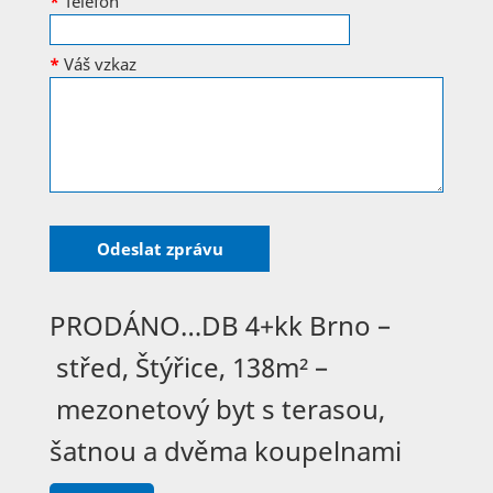
*
Telefon
*
Váš vzkaz
PRODÁNO…DB 4+kk Brno –
střed, Štýřice, 138m² –
mezonetový byt s terasou,
šatnou a dvěma koupelnami