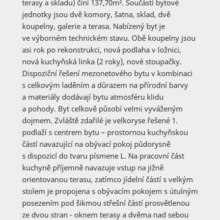
terasy a skladu) činí 137,70m². Součástí bytové
jednotky jsou dvě komory, šatna, sklad, dvě
koupelny, galerie a terasa. Nabízený byt je
ve výborném technickém stavu. Obě koupelny jsou
asi rok po rekonstrukci, nová podlaha v ložnici,
nová kuchyňská linka (2 roky), nové stoupačky.
Dispoziční řešení mezonetového bytu v kombinaci
s celkovým laděním a důrazem na přírodní barvy
a materiály dodávají bytu atmosféru klidu
a pohody. Byt celkově působí velmi vyváženým
dojmem. Zvláště zdařilé je velkoryse řešené 1.
podlaží s centrem bytu – prostornou kuchyňskou
částí navazující na obývací pokoj půdorysně
s dispozicí do tvaru písmene L. Na pracovní část
kuchyně příjemně navazuje vstup na jižně
orientovanou terasu, zatímco jídelní částí s velkým
stolem je propojena s obývacím pokojem s útulným
posezením pod šikmou střešní částí prosvětlenou
ze dvou stran - oknem terasy a dvěma nad sebou