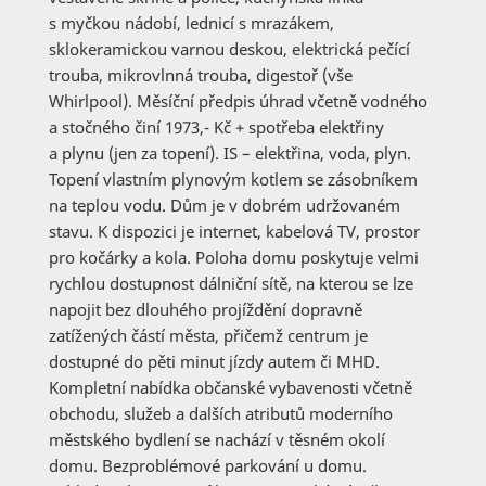
s myčkou nádobí, lednicí s mrazákem,
sklokeramickou varnou deskou, elektrická pečící
trouba, mikrovlnná trouba, digestoř (vše
Whirlpool). Měsíční předpis úhrad včetně vodného
a stočného činí 1973,- Kč + spotřeba elektřiny
a plynu (jen za topení). IS – elektřina, voda, plyn.
Topení vlastním plynovým kotlem se zásobníkem
na teplou vodu. Dům je v dobrém udržovaném
stavu. K dispozici je internet, kabelová TV, prostor
pro kočárky a kola. Poloha domu poskytuje velmi
rychlou dostupnost dálniční sítě, na kterou se lze
napojit bez dlouhého projíždění dopravně
zatížených částí města, přičemž centrum je
dostupné do pěti minut jízdy autem či MHD.
Kompletní nabídka občanské vybavenosti včetně
obchodu, služeb a dalších atributů moderního
městského bydlení se nachází v těsném okolí
domu. Bezproblémové parkování u domu.