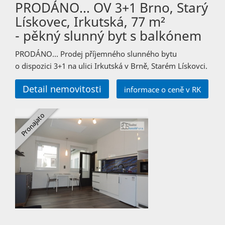
PRODÁNO… OV 3+1 Brno, Starý
Lískovec, Irkutská, 77 m²
- pěkný slunný byt s balkónem
PRODÁNO… Prodej příjemného slunného bytu
o dispozici 3+1 na ulici Irkutská v Brně, Starém Lískovci.
Detail nemovitosti
informace o ceně v RK