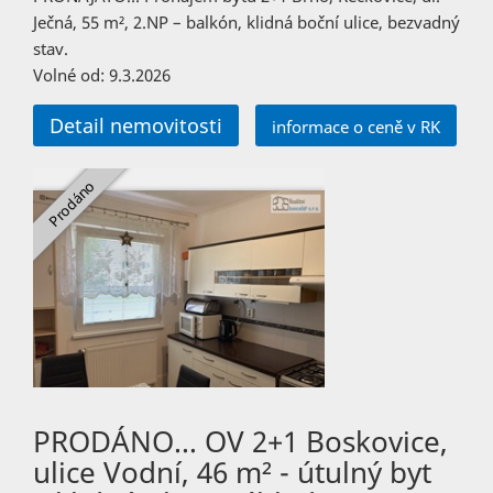
Ječná, 55 m², 2.NP – balkón, klidná boční ulice, bezvadný
stav.
Volné od: 9.3.2026
Detail nemovitosti
informace o ceně v RK
PRODÁNO… OV 2+1 Boskovice,
ulice Vodní, 46 m² - útulný byt