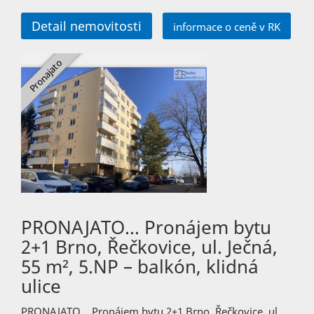
Detail nemovitosti
informace o ceně v RK
PRONAJATO… Pronájem bytu
2+1 Brno, Řečkovice, ul. Ječná,
55 m², 5.NP – balkón, klidná
ulice
PRONAJATO… Pronájem bytu 2+1 Brno, Řečkovice, ul.