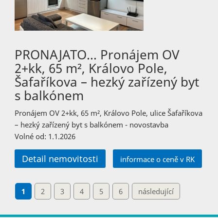
PRONAJATO… Pronájem OV
2+kk, 65 m², Královo Pole,
Šafaříkova – hezký zařízený byt
s balkónem
Pronájem OV 2+kk, 65 m², Královo Pole, ulice Šafaříkova
– hezký zařízený byt s balkónem - novostavba
Volné od: 1.1.2026
Detail nemovitosti
informace o ceně v RK
1
2
3
4
5
6
následující