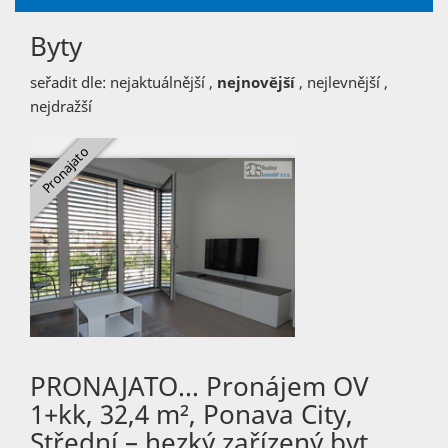
Byty
seřadit dle:
nejaktuálnější
,
nejnovější
,
nejlevnější
,
nejdražší
PRONAJATO… Pronájem OV
1+kk, 32,4 m², Ponava City,
Střední – hezký zařízený byt